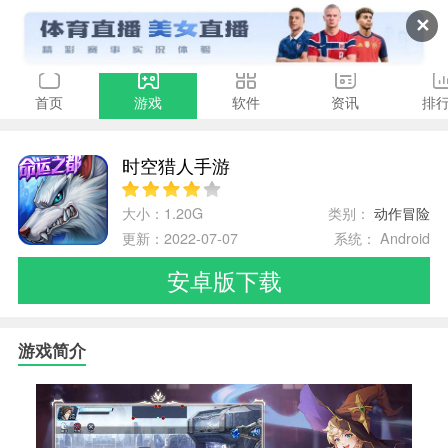
✕
首页
游戏
软件
资讯
排
时空猎人手游
大小：1.20G
类别：
动作冒险
更新：2022-07-07
系统： Android
安卓版下载
游戏简介