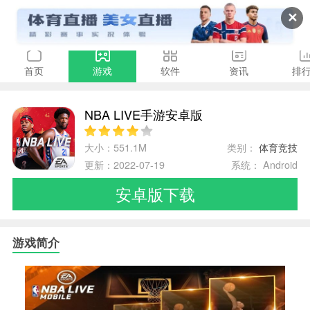
✕
首页
游戏
软件
资讯
排
NBA LIVE手游安卓版
大小：551.1M
类别：
体育竞技
更新：2022-07-19
系统： Android
安卓版下载
游戏简介